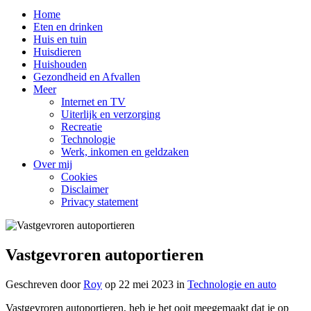
Home
Eten en drinken
Huis en tuin
Huisdieren
Huishouden
Gezondheid en Afvallen
Meer
Internet en TV
Uiterlijk en verzorging
Recreatie
Technologie
Werk, inkomen en geldzaken
Over mij
Cookies
Disclaimer
Privacy statement
Vastgevroren autoportieren
Geschreven door
Roy
op
22 mei 2023
in
Technologie en auto
Vastgevroren autoportieren, heb je het ooit meegemaakt dat je op