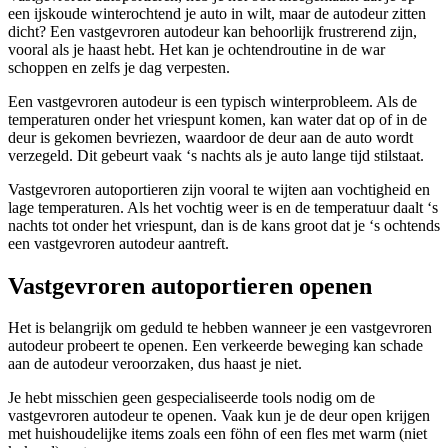
een ijskoude winterochtend je auto in wilt, maar de autodeur zitten
dicht? Een vastgevroren autodeur kan behoorlijk frustrerend zijn,
vooral als je haast hebt. Het kan je ochtendroutine in de war
schoppen en zelfs je dag verpesten.
Een vastgevroren autodeur is een typisch winterprobleem. Als de
temperaturen onder het vriespunt komen, kan water dat op of in de
deur is gekomen bevriezen, waardoor de deur aan de auto wordt
verzegeld. Dit gebeurt vaak ‘s nachts als je auto lange tijd stilstaat.
Vastgevroren autoportieren zijn vooral te wijten aan vochtigheid en
lage temperaturen. Als het vochtig weer is en de temperatuur daalt ‘s
nachts tot onder het vriespunt, dan is de kans groot dat je ‘s ochtends
een vastgevroren autodeur aantreft.
Vastgevroren autoportieren openen
Het is belangrijk om geduld te hebben wanneer je een vastgevroren
autodeur probeert te openen. Een verkeerde beweging kan schade
aan de autodeur veroorzaken, dus haast je niet.
Je hebt misschien geen gespecialiseerde tools nodig om de
vastgevroren autodeur te openen. Vaak kun je de deur open krijgen
met huishoudelijke items zoals een föhn of een fles met warm (niet